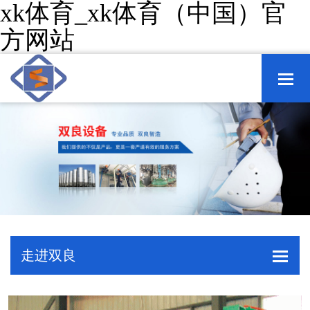
xk体育_xk体育（中国）官
方网站
走进双良