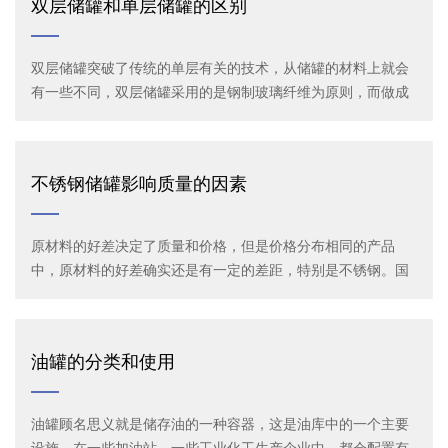
双层储罐和单层储罐的区别
双层储罐突破了传统的单层有关的技术，从储罐的材料上就会
有一些不同，双层储罐采用的是钢制玻璃纤维为原则，而做成
的一种双层结构，在内部钢壳和外部强化玻璃纤维之间选用共
同加工的方法，这样就可以保证双层储罐避免受到外部的侵
蚀，因此双层储罐的使用环境更加的广泛，可以适应在各样不
不锈钢储罐影响质量的因素
同的气体环境中。
原材料的好差决定了质量和价格，但是价格分布相同的产品
中，原材料的好差确实还是有一定的差距，特别是不锈钢。国
内的不锈钢原材料业内始终没有一个统一的标准，这就导致不
锈钢原材料的市场是比较混乱的，各种乱想都有，质量上也是
参差不齐。
油罐的分类和使用
油罐​顾名思义就是储存油的一种容器，这是油库中的一个主要