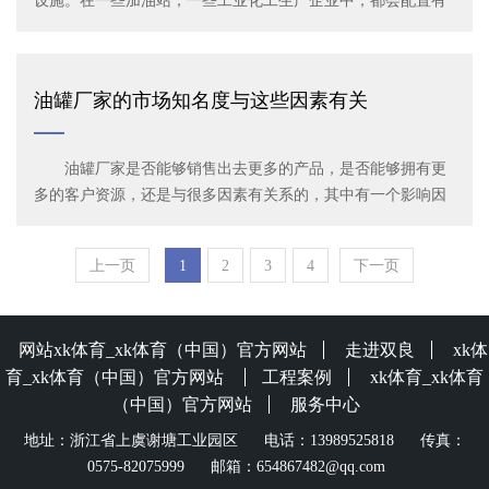
设施。在一些加油站，一些工业化工生产企业中，都会配置有
一定储量的油罐。油罐是管道运输中输油管的油源接头，在安
全性方面，它有着很高的安全性要求。
油罐厂家的市场知名度与这些因素有关
油罐厂家是否能够销售出去更多的产品，是否能够拥有更
多的客户资源，还是与很多因素有关系的，其中有一个影响因
素便是厂家自身的市场知名度了。那么，油罐厂家的市场知名
度又是与哪些因素有关的呢?下面本文就来简单地介绍一下。
上一页
1
2
3
4
下一页
网站xk体育_xk体育（中国）官方网站
走进双良
xk体
育_xk体育（中国）官方网站
工程案例
xk体育_xk体育
（中国）官方网站
服务中心
地址：浙江省上虞谢塘工业园区 电话：13989525818 传真：
0575-82075999 邮箱：654867482@qq.com