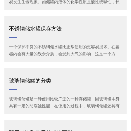
易发生生锈现象。如储罐内液体的化学性质是酸性或碱性，长
时间暴露在空气中，就会造成不锈钢表面金属离子失去电子而
形成氧化物。此外，期受到雨水、日光照射也会影响不锈钢的
耐蚀性能，使得其表面形成红色生锈斑点
不锈钢储水罐保存方法
一个保护不良的不锈钢储水罐比正常使用的更容易损坏。在容
器内会有大量的残余介质，会受到大气的影响，这是一个方
面。另外一个方面，不锈钢储水罐外侧还会受到空气的腐蚀，
因其会有较长的一段时间处于冷却的状态，所以空气中的各种
物质会加速和它表面材质的氧化。
玻璃钢储罐的分类
玻璃钢储罐​是一种使用比较广泛的一种存储罐，因玻璃钢本身
具有一定的防腐蚀性能，在使用的过程中，玻璃钢储罐还具有
一定的气密性，相关的介质在玻璃钢储罐进行存储的时候不会
有泄露和外排的情况，在各种化工领域中也有着广泛的使用。