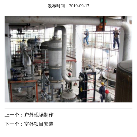
发布时间：2019-09-17
上一个：
户外现场制作
下一个：
室外项目安装