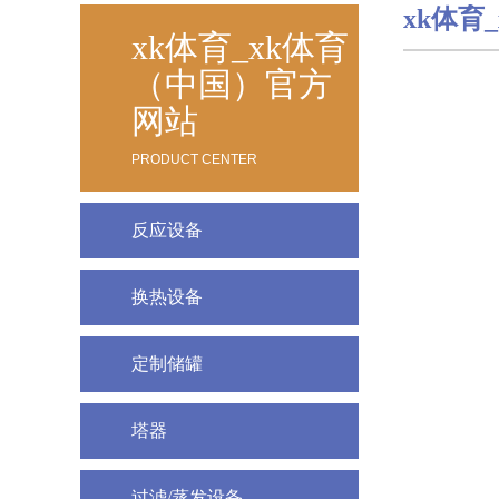
xk体育
xk体育_xk体育
（中国）官方
网站
PRODUCT CENTER
反应设备
换热设备
定制储罐
塔器
过滤/蒸发设备