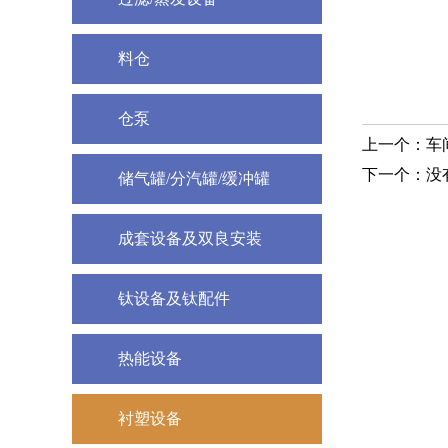
料仓
仓泵
上一个：
车
下一个：
没
储气罐/分汽罐/缓冲罐
成套设备及双良安装
钛设备及钛配件
热能设备
衬塑设备