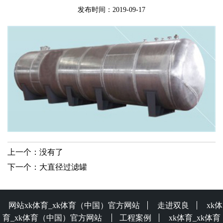
发布时间：2019-09-17
上一个：
没有了
下一个：
大直径过滤罐
网站xk体育_xk体育（中国）官方网站
走进双良
xk体
育_xk体育（中国）官方网站
工程案例
xk体育_xk体育