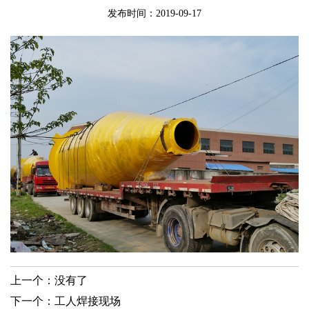
发布时间：2019-09-17
上一个：
没有了
下一个：
工人焊接现场