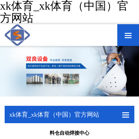
xk体育_xk体育（中国）官
方网站
xk体育_xk体育（中国）官方网站
料仓自动焊接中心